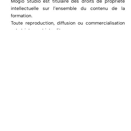
Mogio Studio est titulaire des droits de propriété
intellectuelle sur l’ensemble du contenu de la
formation.
Toute reproduction, diffusion ou commercialisation
est strictement interdite.
Contact
Commande sur mesure, événement,
collaboration ou projet.